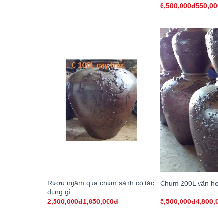
6,500,000đ550,0
Rượu ngâm qua chum sành có tác
Chum 200L văn h
dụng gì
2,500,000đ1,850,000đ
5,500,000đ4,800,