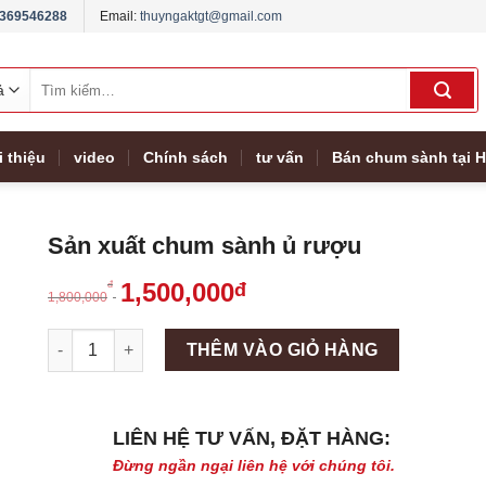
369546288
Email:
thuyngaktgt@gmail.com
Tìm
kiếm:
i thiệu
video
Chính sách
tư vấn
Bán chum sành tại H
Sản xuất chum sành ủ rượu
1,500,000
đ
đ
1,800,000
Máy làm đá viên Scotsman NW458AS số lượng
THÊM VÀO GIỎ HÀNG
LIÊN HỆ TƯ VẤN, ĐẶT HÀNG:
Đừng ngần ngại liên hệ với chúng tôi.