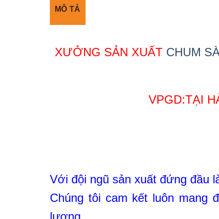
MÔ TẢ
XƯỞNG SẢN XUẤT
CHUM S
VPGD:TẠI H
Với đội ngũ sản xuất đứng đầu l
Chúng tôi cam kết luôn mang 
lượng.