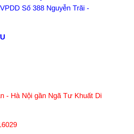
.VPDD Số 388 Nguyễn Trãi -
ỢU
n - Hà Nội gần Ngã Tư Khuất Di
16029