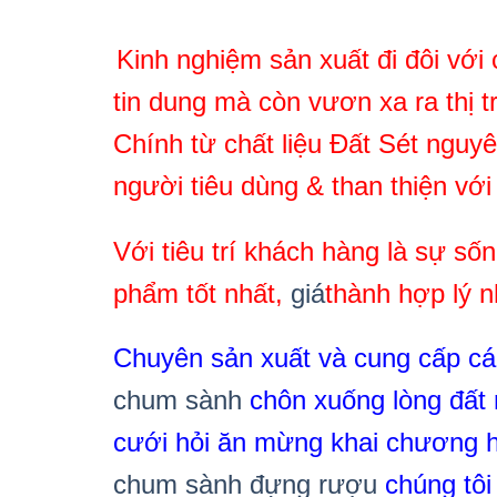
Kinh nghiệm sản xuất đi đôi vớ
tin dung mà còn vươn xa ra thị 
Chính từ chất liệu Đất Sét nguy
người tiêu dùng & than thiện với
Với tiêu trí khách hàng là sự số
phẩm tốt nhất,
giá
thành hợp lý n
Chuyên sản xuất và cung cấp c
chum sành
chôn xuống lòng đất r
cưới hỏi ăn mừng khai chương 
chum sành đựng rượu
chúng tô