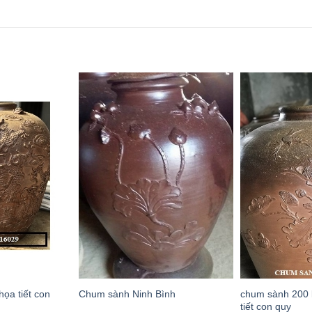
họa tiết con
chum sành 200 
Chum sành Ninh Bình
tiết con quy