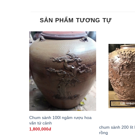
SẢN PHẨM TƯƠNG TỰ
Chum sành 100l ngâm rượu hoa
văn tứ cảnh
chum sành 200 lít 
1,800,000đ
rồng