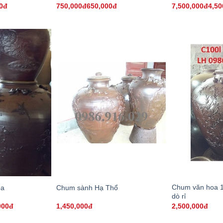
00đ
750,000đ650,000đ
7,500,000đ4,50
Chum văn hoa 1
oa
Chum sành Hạ Thổ
dò rỉ
000đ
1,450,000đ
2,500,000đ