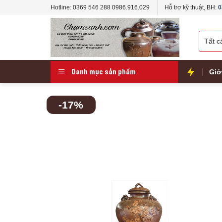
Skip
Hotline: 0369 546 288 0986.916.029
Hỗ trợ kỹ thuật, BH:
0
to
content
Danh mục sản phẩm
Giớ
-17%