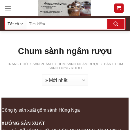
Skip
to
content
Chum sành ngâm rượu
TRANG CHỦ
/
SẢN PHẨM
/
CHUM SÀNH NGÂM RƯỢU
/
BÁN CHUM
SÀNH ĐỰNG RƯỢU
Công ty sản xuất gốm sành Hùng Nga
XƯỞNG SẢN XUẤT