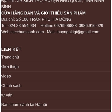
Địa chỉ : XÃ XÍCH THỔ, HUYỆN NHO QUAN, TỈNH NINH
BÌNH.
CỬA HÀNG BÁN VÀ GIỚI THIỆU SẢN PHẨM
Địa chỉ: Số 106 TRẦN PHÚ, HÀ ĐÔNG
Tel: 024.33 554.934 - Hotline 0976506888 0986.916.029
Website:chumsanh.com - Mail: thuyngaktgt@gmail.com
LIÊN KẾT
Trang chủ
Giới thiệu
video
Chính sách
tư vấn
Bán chum sành tại Hà nội