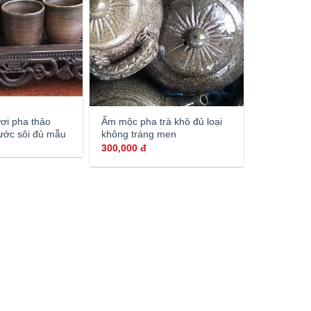
ươi pha thảo
Ấm mộc pha trà khô đủ loại
ước sôi đủ mẫu
không tráng men
300,000
đ