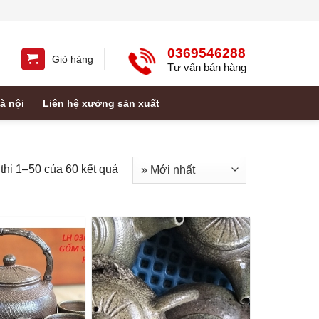
0369546288
Giỏ hàng
Tư vấn bán hàng
à nội
Liên hệ xưởng sản xuất
thị 1–50 của 60 kết quả