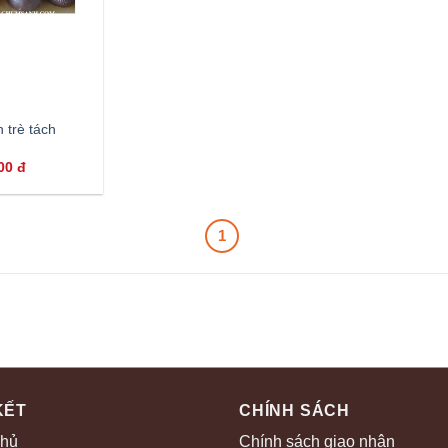
 trè tách
000
đ
1
KẾT
CHÍNH SÁCH
chủ
Chính sách giao nhận