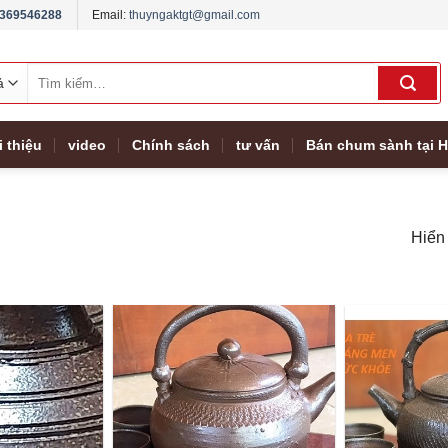
369546288
Email:
thuyngaktgt@gmail.com
Tìm
kiếm:
i thiệu
video
Chính sách
tư vấn
Bán chum sành tại H
Hiển 