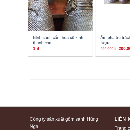
Bình sành cắm hoa cổ kính
Ấm pha tre trách
thanh cao
rượu
1
đ
200,
250,000
đ
Công ty sản xuất gốm sành Hùng
LIÊN 
Nga
Trang 