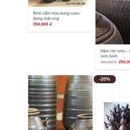
Bình cắm hoa-dung-ruou-
đựng mật ong
350,000
đ
Nậm rót rượu -
ninh bình
250,
300,000
đ
-20%