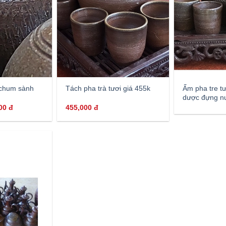
 chum sành
Ấm pha tre t
Tách pha trà tươi giá 455k
dược đựng n
000
đ
455,000
đ