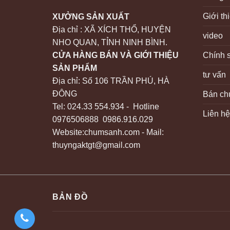
Giới th
XƯỞNG SẢN XUẤT
Địa chỉ : XÃ XÍCH THỔ, HUYỆN
video
NHO QUAN, TỈNH NINH BÌNH.
Chính 
CỬA HÀNG BÁN VÀ GIỚI THIỆU
SẢN PHẨM
tư vấn
Địa chỉ: Số 106 TRẦN PHÚ, HÀ
ĐÔNG
Bán chu
Tel: 024.33 554.934 - Hotline
Liên h
0976506888 0986.916.029
Website:chumsanh.com - Mail:
thuyngaktgt@gmail.com
BẢN ĐỒ