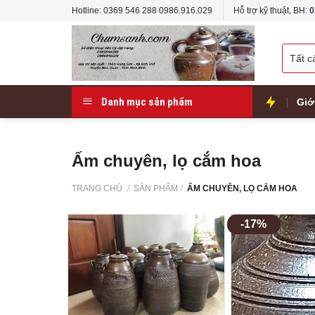
Skip
Hotline: 0369 546 288 0986.916.029
Hỗ trợ kỹ thuật, BH:
0
to
content
Danh mục sản phẩm
Giớ
Ấm chuyên, lọ cắm hoa
TRANG CHỦ
/
SẢN PHẨM
/
ẤM CHUYÊN, LỌ CẮM HOA
-17%