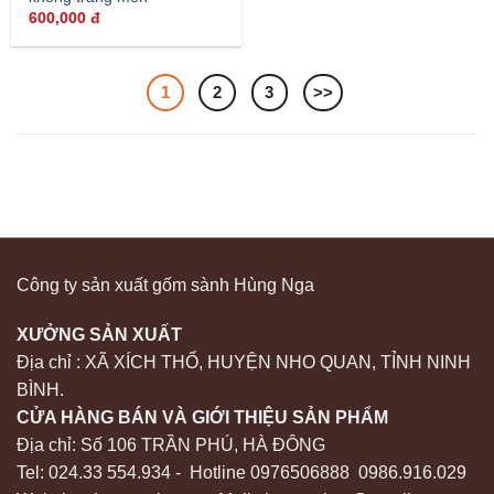
600,000
đ
1
2
3
>>
Công ty sản xuất gốm sành Hùng Nga
XƯỞNG SẢN XUẤT
Địa chỉ : XÃ XÍCH THỔ, HUYỆN NHO QUAN, TỈNH NINH
BÌNH.
CỬA HÀNG BÁN VÀ GIỚI THIỆU SẢN PHẨM
Địa chỉ: Số 106 TRẦN PHÚ, HÀ ĐÔNG
Tel: 024.33 554.934 - Hotline 0976506888 0986.916.029