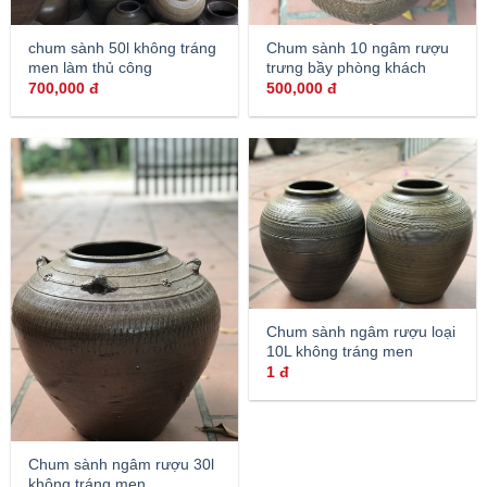
chum sành 50l không tráng
Chum sành 10 ngâm rượu
men làm thủ công
trưng bầy phòng khách
700,000
đ
500,000
đ
Chum sành ngâm rượu loại
10L không tráng men
1
đ
Chum sành ngâm rượu 30l
không tráng men