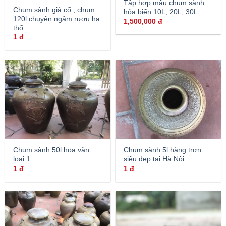
Tập hợp mẫu chum sành
Chum sành giả cổ , chum
hỏa biến 10L; 20L; 30L
120l chuyên ngâm rượu hạ
1,500,000
đ
thổ
1
đ
Chum sành 50l hoa văn
Chum sành 5l hàng trơn
loại 1
siêu đẹp tại Hà Nội
1
đ
1
đ