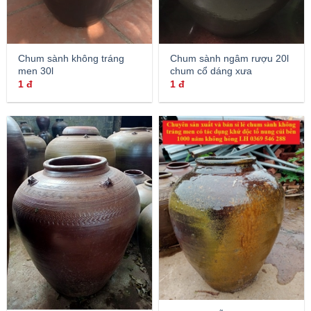
Chum sành ngâm rượu 20l
Chum sành không tráng
chum cổ dáng xưa
men 30l
1
đ
1
đ