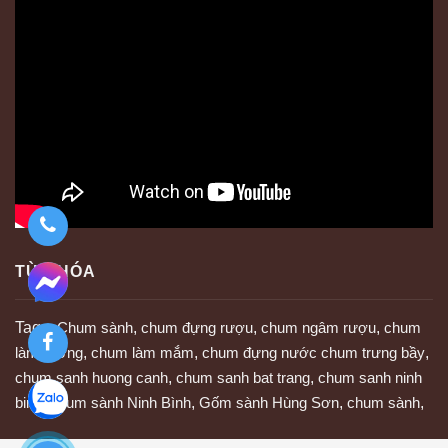
TỪ KHÓA
Tags:
Chum sành
,
chum đựng rượu
,
chum ngâm rượu
,
chum
làm tương
,
chum làm mắm
,
chum đựng nước chum trưng bầy
,
chum sanh huong canh
,
chum sanh bat trang
,
chum sanh ninh
binh
,
chum sành Ninh Bình
,
Gốm sành Hùng Sơn
,
chum sành
,