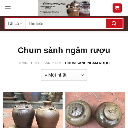
Skip
to
content
Chum sành ngâm rượu
TRANG CHỦ
/
SẢN PHẨM
/
CHUM SÀNH NGÂM RƯỢU