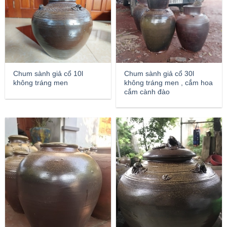
Chum sành giả cổ 10l
Chum sành giả cổ 30l
không tráng men
không tráng men , cắm hoa
cắm cành đào