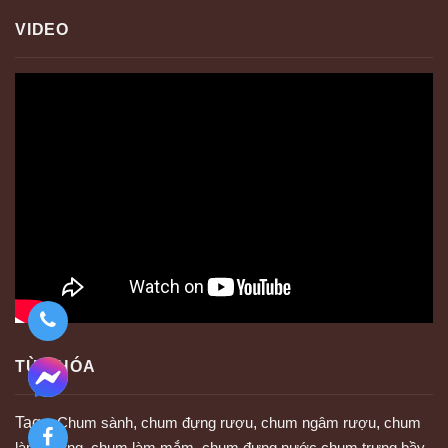
VIDEO
TỪ KHÓA
Tags:
Chum sành
,
chum đựng rượu
,
chum ngâm rượu
,
chum
làm tương
,
chum làm mắm
,
chum đựng nước chum trưng bầy
,