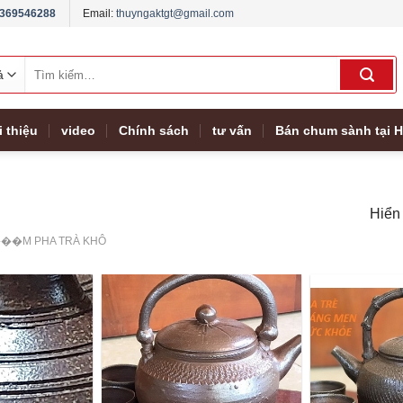
369546288
Email:
thuyngaktgt@gmail.com
Tìm
kiếm:
i thiệu
video
Chính sách
tư vấn
Bán chum sành tại H
Hiển 
��M PHA TRÀ KHÔ