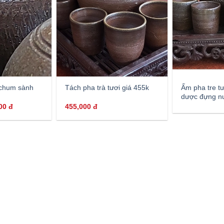
 chum sành
Ấm pha tre t
Tách pha trà tươi giá 455k
dược đựng n
000
đ
455,000
đ