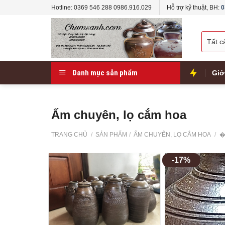
Skip
Hotline: 0369 546 288 0986.916.029
Hỗ trợ kỹ thuật, BH:
0
to
content
Danh mục sản phẩm
Giớ
Ấm chuyên, lọ cắm hoa
TRANG CHỦ
/
SẢN PHẨM
/
ẤM CHUYÊN, LỌ CẮM HOA
/
�
-17%