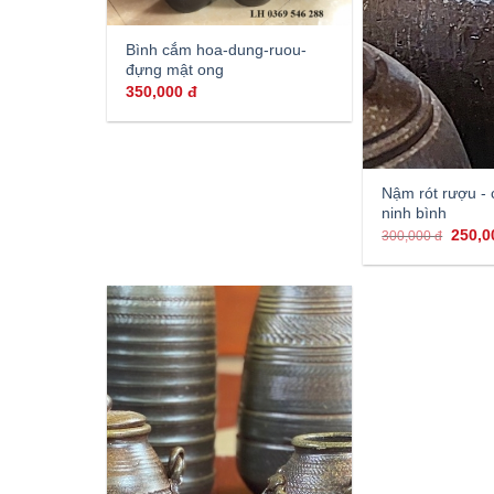
Bình cắm hoa-dung-ruou-
đựng mật ong
350,000
đ
Nậm rót rượu -
ninh bình
250,
300,000
đ