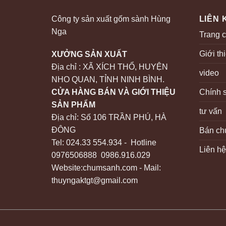
Công ty sản xuất gốm sành Hùng
LIÊN 
Nga
Trang 
Giới th
XƯỞNG SẢN XUẤT
Địa chỉ : XÃ XÍCH THỔ, HUYỆN
video
NHO QUAN, TỈNH NINH BÌNH.
Chính 
CỬA HÀNG BÁN VÀ GIỚI THIỆU
SẢN PHẨM
tư vấn
Địa chỉ: Số 106 TRẦN PHÚ, HÀ
ĐÔNG
Bán chu
Tel: 024.33 554.934 - Hotline
Liên h
0976506888 0986.916.029
Website:chumsanh.com - Mail:
thuyngaktgt@gmail.com