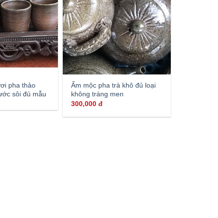
ươi pha thảo
Ấm mộc pha trà khô đủ loại
ước sôi đủ mẫu
không tráng men
300,000
đ