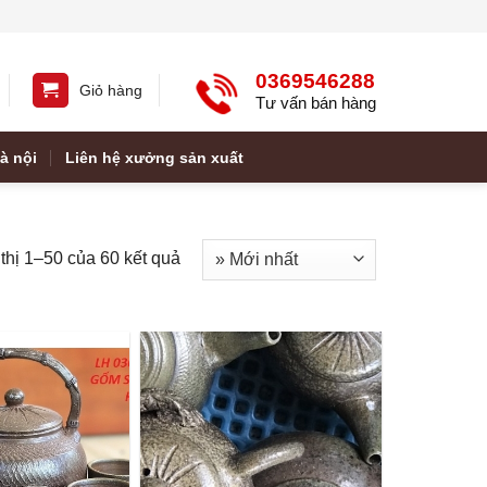
0369546288
Giỏ hàng
Tư vấn bán hàng
à nội
Liên hệ xưởng sản xuất
thị 1–50 của 60 kết quả