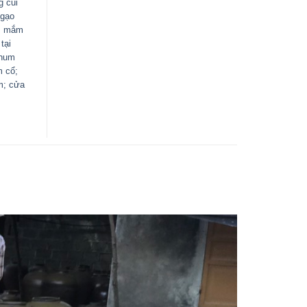
 củi
 gạo
àm mắm
tại
chum
m cổ;
m; cửa