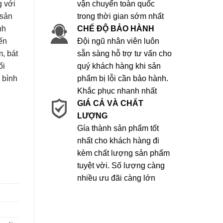
g với
vận chuyển toàn quốc
 sản
trong thời gian sớm nhất
nh
CHẾ ĐỘ BẢO HÀNH
ến
Đội ngũ nhân viên luôn
, bát
sẵn sàng hỗ trợ tư vấn cho
ối
quý khách hàng khi sản
u bình
phẩm bị lỗi cần bảo hành.
Khắc phục nhanh nhất
GIÁ CẢ VÀ CHẤT
LƯỢNG
Gía thành sản phẩm tốt
nhất cho khách hàng đi
kèm chất lượng sản phẩm
tuyệt vời. Số lượng càng
nhiều ưu đãi càng lớn