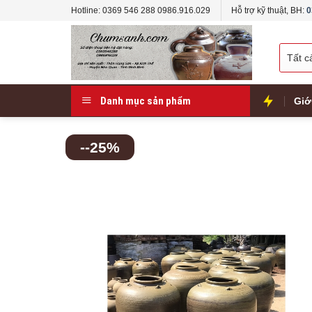
Skip
Hotline: 0369 546 288 0986.916.029
Hỗ trợ kỹ thuật, BH:
0
to
content
Danh mục sản phẩm
Giớ
--25%