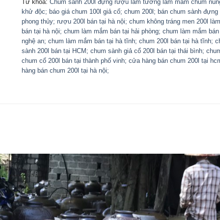
Từ khóa:
Chum sành 200l đựng rượu làm tương làm mắm chum nung
khử độc; báo giá chum 100l giả cổ; chum 200l; bán chum sành đựng
phong thủy; rượu 200l bán tại hà nội; chum không tráng men 200l l
bán tại hà nội; chum làm mắm bán tại hải phòng; chum làm mắm bán 
nghệ an; chum làm mắm bán tại hà tĩnh; chum 200l bán tại hà tĩnh; 
sành 200l bán tại HCM; chum sành giả cổ 200l bán tại thái bình; chu
chum cổ 200l bán tại thành phố vinh; cửa hàng bán chum 200l tại hc
hàng bán chum 200l tại hà nội;