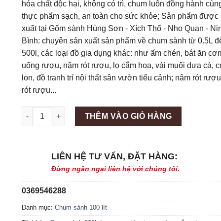
hóa chất độc hại, không có trì, chum luôn đồng hành cùn
thực phẩm sạch, an toàn cho sức khỏe; Sản phẩm được
xuất tại Gốm sành Hùng Sơn - Xích Thổ - Nho Quan - Ni
Bình: chuyên sản xuất sản phẩm về chum sành từ 0.5L đ
500l, các loại đồ gia dụng khác: như ấm chén, bát ăn cơm
uống rượu, nậm rót rượu, lọ cắm hoa, vài muối dưa cà, c
lon, đồ tranh trí nội thất sân vườn tiểu cảnh; nậm rót rượ
rót rượu...
Máy làm đá viên Scotsman NW458AS số lượng
THÊM VÀO GIỎ HÀNG
LIÊN HỆ TƯ VẤN, ĐẶT HÀNG:
Đừng ngần ngại liên hệ với chúng tôi.
0369546288
Danh mục:
Chum sành 100 lít