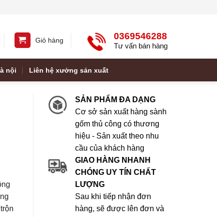
0369546288
Giỏ hàng
Tư vấn bán hàng
à nội
Liên hệ xưởng sản xuất
SẢN PHẨM ĐA DẠNG
Cơ sở sản xuất hàng sành
gốm thủ công có thương
hiệu - Sản xuất theo nhu
cầu của khách hàng
GIAO HÀNG NHANH
CHÓNG UY TÍN CHẤT
ông
LƯỢNG
ụng
Sau khi tiếp nhận đơn
trộn
hàng, sẽ được lên đơn và