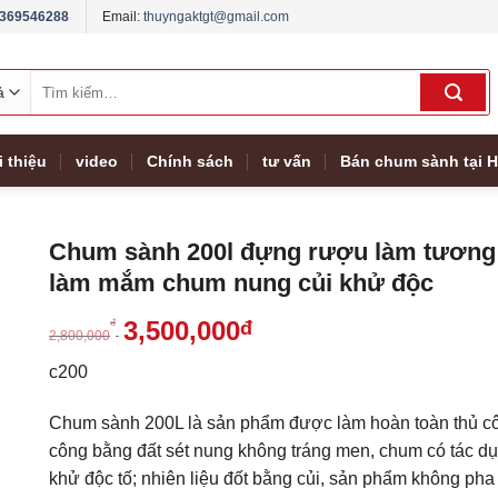
369546288
Email:
thuyngaktgt@gmail.com
Tìm
kiếm:
i thiệu
video
Chính sách
tư vấn
Bán chum sành tại H
Chum sành 200l đựng rượu làm tương
làm mắm chum nung củi khử độc
3,500,000
đ
đ
2,800,000
c200
Chum sành 200L là sản phẩm được làm hoàn toàn thủ c
công bằng đất sét nung không tráng men, chum có tác d
khử độc tố; nhiên liệu đốt bằng củi, sản phẩm không pha 