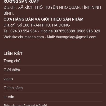
XƯỞNG SẢN XUẤT
Địa chỉ : XÃ XÍCH THỔ, HUYỆN NHO QUAN, TỈNH NINH
BÌNH.
CỬA HÀNG BÁN VÀ GIỚI THIỆU SẢN PHẨM
Địa chỉ: Số 106 TRẦN PHÚ, HÀ ĐÔNG
Tel: 024.33 554.934 - Hotline 0976506888 0986.916.029
Website:chumsanh.com - Mail: thuyngaktgt@gmail.com
LIÊN KẾT
Trang chủ
Giới thiệu
video
Chính sách
tư vấn
Bán chum sành tại Hà nội