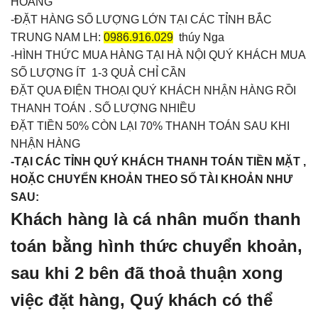
HOÀNG
-ĐẶT HÀNG SỐ LƯỢNG LỚN TẠI CÁC TỈNH BẮC
TRUNG NAM LH:
0986.916.029
thúy Nga
-HÌNH THỨC MUA HÀNG TẠI HÀ NỘI QUÝ KHÁCH MUA
SỐ LƯỢNG ÍT 1-3 QUẢ CHỈ CẦN
ĐẶT QUA ĐIỆN THOẠI QUÝ KHÁCH NHẬN HÀNG RỒI
THANH TOÁN . SỐ LƯỢNG NHIỀU
ĐẶT TIỀN 50% CÒN LẠI 70% THANH TOÁN SAU KHI
NHẬN HÀNG
-TẠI CÁC TỈNH QUÝ KHÁCH THANH TOÁN TIỀN MẶT ,
HOẶC CHUYỂN KHOẢN THEO SỐ TÀI KHOẢN NHƯ
SAU:
Khách hàng là cá nhân muốn thanh
toán bằng hình thức chuyển khoản,
sau khi 2 bên đã thoả thuận xong
việc đặt hàng, Quý khách có thể