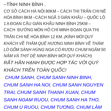
–TỈNH NINH BÌNH
.
CƠ SỞ CÁCH HÀ NỘI 80KM – CÁCH THỊ TRẤN CHI NÊ
HÒA BÌNH 8KM –CÁCH NGÃ 3 GIÁN KHẨU – QUỐC LỘ
1 A ĐOẠN CẦU GIÁN KHẨU NINH BÌNH 25KM –
CACH ĐƯỜNG MÒN HỒ CHÍ MINH ĐOẠN QUA THỊ
.
TRẤN CHI NÊ HÒA BÌNH 12 KM
(KÍNH MỜI QUÝ
KHÁCH VỀ THĂM QUÊ HƯƠNG NINH BÌNH VỀ THĂM
LÒ GỐM SÀNH HÙNG NGA CÓ RƯỢU CHUM NGÂM 50
NĂM VÀ THỊT DÊ NINH BÌNH MỜI QUÝ KHÁCH)
RẤT HÂN HẠNH ĐƯỢC HỢP TÁC VỚI QUÝ
KHÁCH TRÊN TOÀN QUỐC!
CHUM SANH
,
CHUM SANH NINH BINH
,
CHUM SANH HA NOI
,
CHUM SANH NGUYEN
TRAI
,
CHUM SANH THANH XUAN
,
CHUM
SANH NGAM RUOU
,
CHUM SANH HA THO
,
CHUM U RUOU
,
CHUM TƯƠNG
,
CHUM LÀM