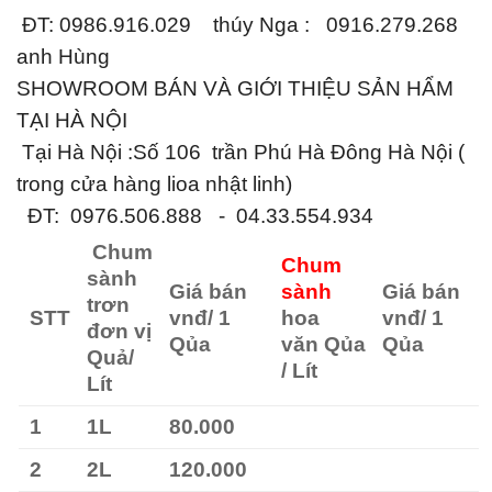
ĐT: 0986.916.029 thúy Nga : 0916.279.268
anh Hùng
SHOWROOM BÁN VÀ GIỚI THIỆU SẢN HẨM
TẠI HÀ NỘI
Tại Hà Nội :Số 106 trần Phú Hà Đông Hà Nội (
trong cửa hàng lioa nhật linh)
ĐT: 0976.506.888 - 04.33.554.934
Chum
Chum
sành
Giá bán
sành
Giá bán
trơn
STT
vnđ/ 1
hoa
vnđ/ 1
đơn vị
Qủa
văn Qủa
Qủa
Quả/
/ Lít
Lít
1
1L
80.000
2
2L
120.000