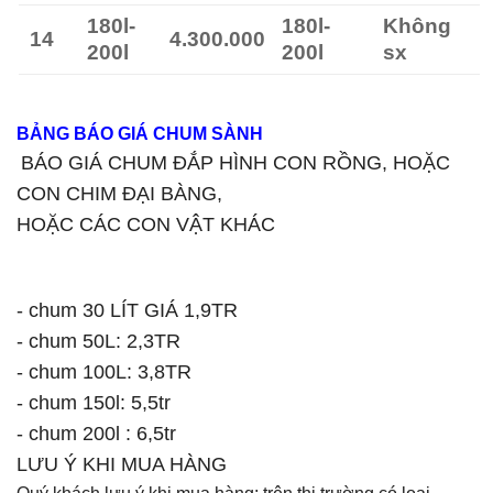
180l-
180l-
Không
14
4.300.000
200l
200l
sx
BẢNG BÁO GIÁ CHUM SÀNH
BÁO GIÁ CHUM ĐẮP HÌNH CON RỒNG, HOẶC
CON CHIM ĐẠI BÀNG,
HOẶC CÁC CON VẬT KHÁC
- chum 30 LÍT GIÁ 1,9TR
- chum 50L: 2,3TR
- chum 100L: 3,8TR
- chum 150l: 5,5tr
- chum 200l : 6,5tr
LƯU Ý KHI MUA HÀNG