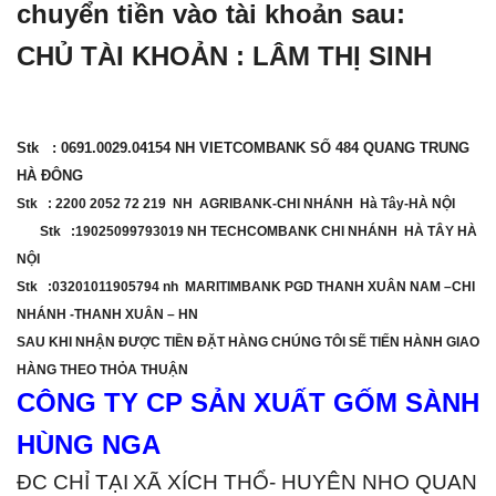
chuyển tiền vào tài khoản sau:
CHỦ TÀI KHOẢN : LÂM THỊ SINH
Stk : 0691.0029.04154 NH VIETCOMBANK SỐ 484 QUANG TRUNG
HÀ ĐÔNG
Stk : 2200 2052 72 219 NH AGRIBANK-CHI NHÁNH Hà Tây-HÀ NỘI
Stk :19025099793019 NH TECHCOMBANK CHI NHÁNH HÀ TÂY HÀ
NỘI
Stk :03201011905794 nh MARITIMBANK PGD THANH XUÂN NAM –CHI
NHÁNH -THANH XUÂN – HN
SAU KHI NHẬN ĐƯỢC TIỀN ĐẶT HÀNG CHÚNG TÔI SẼ TIẾN HÀNH GIAO
HÀNG THEO THỎA THUẬN
CÔNG TY CP SẢN XUẤT
GỐM SÀNH
HÙNG NGA
ĐC CHỈ TẠI
XÃ XÍCH THỔ- HUYÊN NHO QUAN