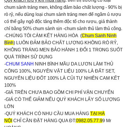
Quý khách lưu ý khi mua hàng
: trên thị trường có loại
chum sành tráng men, không đảm bảo chất lượng - 90% bị
rò rỷ, nếu dùng loại chum sành tráng men để ngâm ủ rượu
có thể gây ngộ độc tăng thêm độc tố cho rượu, giá thành
chỉ bằng 50% chum sành sịn -chum sành thủ làm thủ công.
-CHÚNG TÔI CÁM KẾT HÀNG HÓA (
Chum Sanh Ninh
Bình
) LUÔN ĐẢM BẢO CHẤT LƯỢNG KHÔNG RÒ RỶ,
KHÔNG TRÁNG MEN BẢO HÀNH 1 ĐỔI 1 TRONG SUỐT
QUÁ TRÌNH SỬ DỤNG
-
CHUM SANH
NINH BÌNH MẦU DA LƯƠN LÀM THỦ
CÔNG 100%, NGUYÊN VẬT LIỆU 100% LÀ ĐẤT SET,
NGUYÊN LIỆU ĐỐT 100% LÀ CỦI TỰ NHIÊN CAM KẾT
100%
-GIÁ TRÊN CHƯA BAO GỒM CHI PHÍ VẬN CHUYỂN
-GIÁ CÓ THỂ GIẢM NẾU QUÝ KHÁCH LẤY SỐ LƯỢNG
LỚN
-QUÝ KHÁCH CÓ NHU CẦU MUA HÀNG
TẠI HÀ
NỘI
CHỈ CẦN ĐẶT HÀNG QUA ĐT:
0982.05.77.9
9 Mr