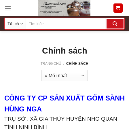
Skip
to
content
Chính sách
TRANG CHỦ
/
CHÍNH SÁCH
CÔNG TY CP SẢN XUẤT GỐM SÀNH
HÙNG NGA
TRỤ SỞ : XÃ GIA THỦY HUYỆN NHO QUAN
TỈNH NINH BÌNH