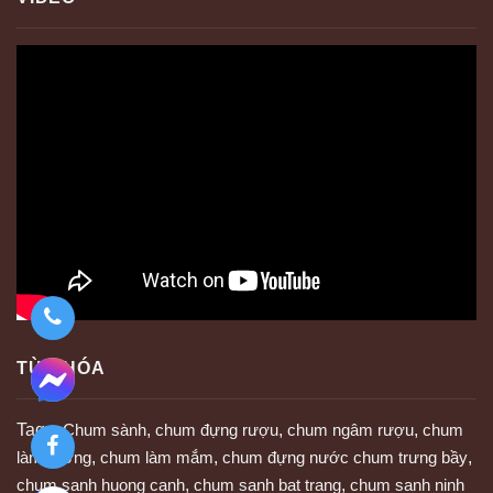
TỪ KHÓA
Tags:
Chum sành
,
chum đựng rượu
,
chum ngâm rượu
,
chum
làm tương
,
chum làm mắm
,
chum đựng nước chum trưng bầy
,
chum sanh huong canh
,
chum sanh bat trang
,
chum sanh ninh