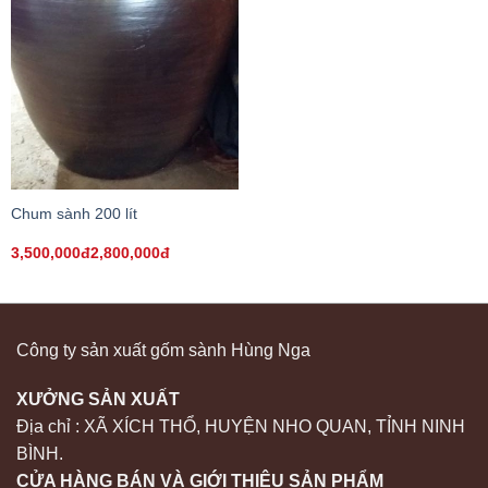
Chum sành 200 lít
3,500,000đ2,800,000đ
Công ty sản xuất gốm sành Hùng Nga
XƯỞNG SẢN XUẤT
Địa chỉ : XÃ XÍCH THỔ, HUYỆN NHO QUAN, TỈNH NINH
BÌNH.
CỬA HÀNG BÁN VÀ GIỚI THIỆU SẢN PHẨM