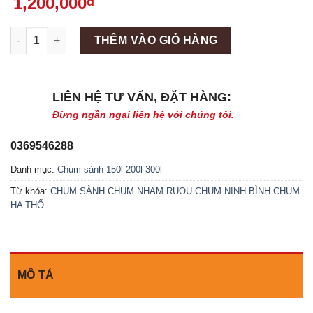
1,200,000
đ
Máy làm đá viên Scotsman NW458AS số lượng
THÊM VÀO GIỎ HÀNG
LIÊN HỆ TƯ VẤN, ĐẶT HÀNG:
Đừng ngần ngại liên hệ với chúng tôi.
0369546288
Danh mục:
Chum sành 150l 200l 300l
Từ khóa:
CHUM SÀNH
CHUM NHAM RUOU
CHUM NINH BÌNH
CHUM
HA THỔ
MÔ TẢ