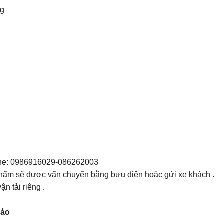
ng
line: 0986916029-086262003
hẩm sẽ được vẩn chuyển bằng bưu điện hoặc gửi xe khách .
n tải riêng .
hảo