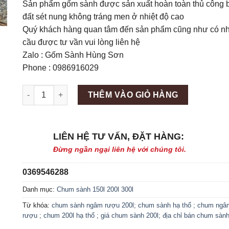
Sản phẩm gốm sành được sản xuất hoàn toàn thủ công 
đất sét nung không tráng men ở nhiệt độ cao
Quý khách hàng quan tâm đến sản phẩm cũng như có n
cầu được tư vần vui lòng liên hệ
Zalo : Gốm Sành Hùng Sơn
Phone : 0986916029
Máy làm đá viên Scotsman NW458AS số lượng
THÊM VÀO GIỎ HÀNG
LIÊN HỆ TƯ VẤN, ĐẶT HÀNG:
Đừng ngần ngại liên hệ với chúng tôi.
0369546288
Danh mục:
Chum sành 150l 200l 300l
Từ khóa:
chum sành ngâm rượu 200l; chum sành hạ thổ ; chum ngâ
rượu ; chum 200l hạ thổ ; giá chum sành 200l; địa chỉ bán chum sành