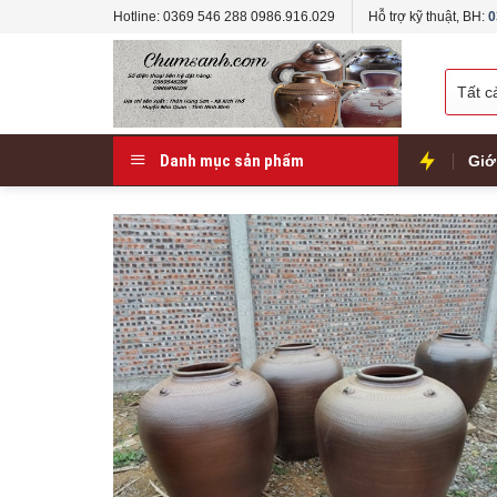
Skip
Hotline: 0369 546 288 0986.916.029
Hỗ trợ kỹ thuật, BH:
0
to
content
Danh mục sản phẩm
Giớ