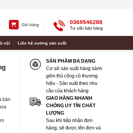
0369546288
Giỏ hàng
Tư vấn bán hàng
à nội
Liên hệ xưởng sản xuất
SẢN PHẨM ĐA DẠNG
ng
Cơ sở sản xuất hàng sành
gốm thủ công có thương
hiệu - Sản xuất theo nhu
cầu của khách hàng
GIAO HÀNG NHANH
à bán
CHÓNG UY TÍN CHẤT
hoa
LƯỢNG
àm
Sau khi tiếp nhận đơn
hàng, sẽ được lên đơn và