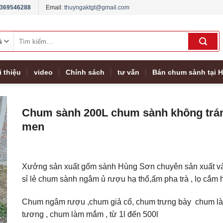
369546288
Email:
thuyngaktgt@gmail.com
Tìm
kiếm:
i thiệu
video
Chính sách
tư vấn
Bán chum sành tại H
Chum sành 200L chum sành không trá
men
Xưởng sản xuất gốm sành Hùng Sơn chuyên sản xuất v
sỉ lẻ chum sành ngâm ủ rượu hạ thổ,ấm pha trà , lọ cắm 
Chum ngâm rượu ,chum giả cổ, chum trưng bày chum l
tương , chum làm mắm , từ 1l đến 500l