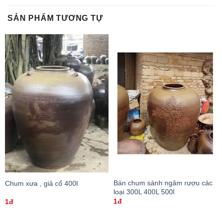
SẢN PHẨM TƯƠNG TỰ
Bán chum sành ngâm rượu các
Chum xưa , giả cổ 400l
loại 300L 400L 500l
1đ
1đ