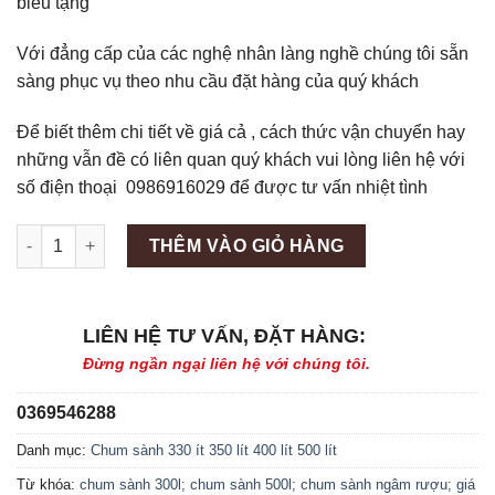
biếu tặng
Với đẳng cấp của các nghệ nhân làng nghề chúng tôi sẵn
sàng phục vụ theo nhu cầu đặt hàng của quý khách
Để biết thêm chi tiết về giá cả , cách thức vận chuyển hay
những vẫn đề có liên quan quý khách vui lòng liên hệ với
số điện thoại 0986916029 để được tư vấn nhiệt tình
Máy làm đá viên Scotsman NW458AS số lượng
THÊM VÀO GIỎ HÀNG
LIÊN HỆ TƯ VẤN, ĐẶT HÀNG:
Đừng ngần ngại liên hệ với chúng tôi.
0369546288
Danh mục:
Chum sành 330 ít 350 lít 400 lít 500 lít
Từ khóa:
chum sành 300l; chum sành 500l; chum sành ngâm rượu; giá