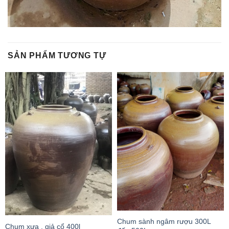
SẢN PHẨM TƯƠNG TỰ
Chum sành ngâm rượu 300L
Chum xưa , giả cổ 400l