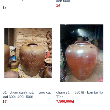
đến 500L
1đ
1đ
Bán chum sành ngâm rượu các
chum sành 350 lít - bán tại Hà
loại 300L 400L 500l
Tĩnh
1đ
7,500,000đ