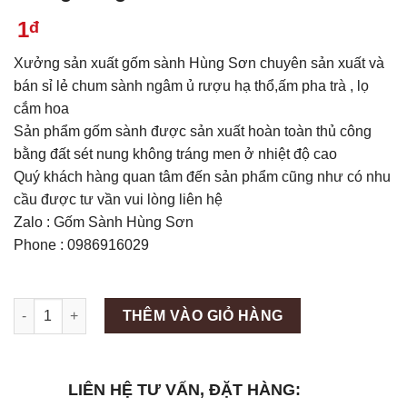
1
đ
Xưởng sản xuất gốm sành Hùng Sơn chuyên sản xuất và
bán sỉ lẻ chum sành ngâm ủ rượu hạ thổ,ấm pha trà , lọ
cắm hoa
Sản phẩm gốm sành được sản xuất hoàn toàn thủ công
bằng đất sét nung không tráng men ở nhiệt độ cao
Quý khách hàng quan tâm đến sản phẩm cũng như có nhu
cầu được tư vần vui lòng liên hệ
Zalo : Gốm Sành Hùng Sơn
Phone : 0986916029
Máy làm đá viên Scotsman NW458AS số lượng
THÊM VÀO GIỎ HÀNG
LIÊN HỆ TƯ VẤN, ĐẶT HÀNG: