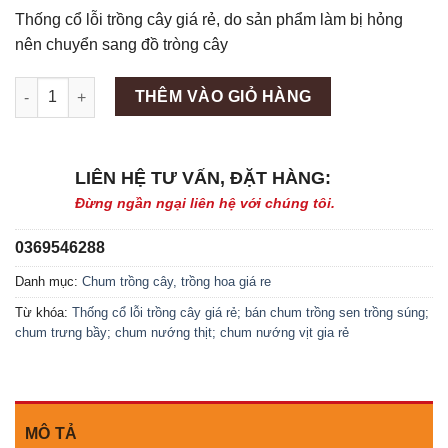
Thống cổ lỗi trồng cây giá rẻ, do sản phẩm làm bị hỏng
nên chuyển sang đồ tròng cây
Máy làm đá viên Scotsman NW458AS số lượng
THÊM VÀO GIỎ HÀNG
LIÊN HỆ TƯ VẤN, ĐẶT HÀNG:
Đừng ngần ngại liên hệ với chúng tôi.
0369546288
Danh mục:
Chum trồng cây, trồng hoa giá re
Từ khóa:
Thống cổ lỗi trồng cây giá rẻ; bán chum trồng sen
trồng súng;
chum trưng bầy; chum nướng thịt; chum nướng vịt gia rẻ
MÔ TẢ