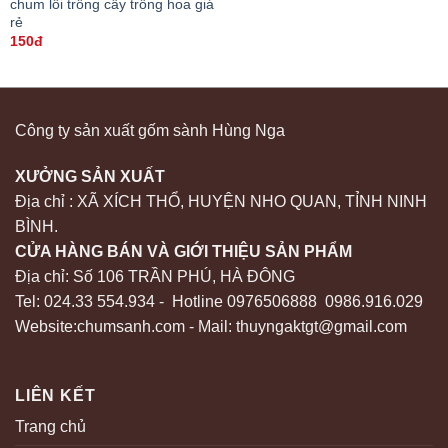
chum lôi trồng cây trồng hoa giá
rẻ
150đ
Công ty sản xuất gốm sành Hùng Nga
XƯỞNG SẢN XUẤT
Địa chỉ : XÃ XÍCH THỔ, HUYỆN NHO QUAN, TỈNH NINH
BÌNH.
CỬA HÀNG BÁN VÀ GIỚI THIỆU SẢN PHẨM
Địa chỉ: Số 106 TRẦN PHÚ, HÀ ĐÔNG
Tel: 024.33 554.934 - Hotline 0976506888 0986.916.029
Website:chumsanh.com - Mail: thuyngaktgt@gmail.com
LIÊN KẾT
Trang chủ