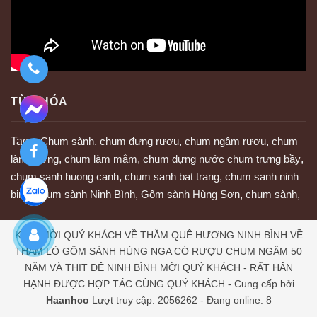
TỪ KHÓA
Tags:
Chum sành
,
chum đựng rượu
,
chum ngâm rượu
,
chum
làm tương
,
chum làm mắm
,
chum đựng nước chum trưng bầy
,
chum sanh huong canh
,
chum sanh bat trang
,
chum sanh ninh
binh
,
chum sành Ninh Bình
,
Gốm sành Hùng Sơn
,
chum sành
,
KÍNH MỜI QUÝ KHÁCH VỀ THĂM QUÊ HƯƠNG NINH BÌNH VỀ
THĂM LÒ GỐM SÀNH HÙNG NGA CÓ RƯỢU CHUM NGÂM 50
NĂM VÀ THỊT DÊ NINH BÌNH MỜI QUÝ KHÁCH - RẤT HÂN
HẠNH ĐƯỢC HỢP TÁC CÙNG QUÝ KHÁCH
- Cung cấp bởi
Haanhco
Lượt truy cập: 2056262 - Đang online: 8