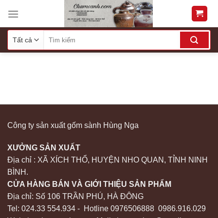
Skip
to
content
Công ty sản xuất gốm sành Hùng Nga
XƯỞNG SẢN XUẤT
Địa chỉ : XÃ XÍCH THỔ, HUYỆN NHO QUAN, TỈNH NINH
BÌNH.
CỬA HÀNG BÁN VÀ GIỚI THIỆU SẢN PHẨM
Địa chỉ: Số 106 TRẦN PHÚ, HÀ ĐÔNG
Tel: 024.33 554.934 - Hotline 0976506888 0986.916.029