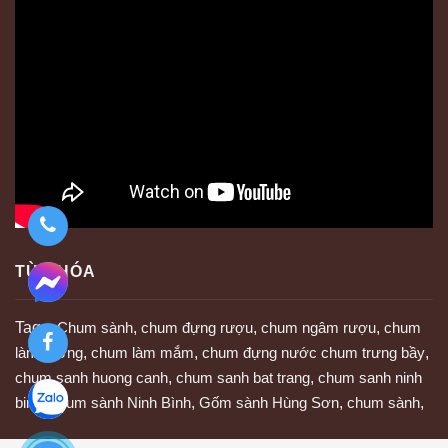
TỪ KHÓA
Tags:
Chum sành
,
chum đựng rượu
,
chum ngâm rượu
,
chum
làm tương
,
chum làm mắm
,
chum đựng nước chum trưng bầy
,
chum sanh huong canh
,
chum sanh bat trang
,
chum sanh ninh
binh
,
chum sành Ninh Bình
,
Gốm sành Hùng Sơn
,
chum sành
,