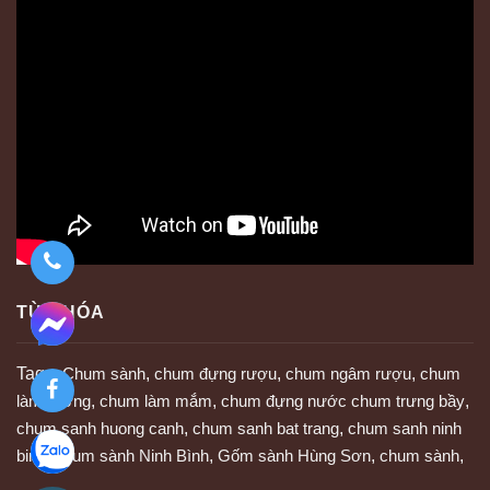
TỪ KHÓA
Tags:
Chum sành
,
chum đựng rượu
,
chum ngâm rượu
,
chum
làm tương
,
chum làm mắm
,
chum đựng nước chum trưng bầy
,
chum sanh huong canh
,
chum sanh bat trang
,
chum sanh ninh
binh
,
chum sành Ninh Bình
,
Gốm sành Hùng Sơn
,
chum sành
,