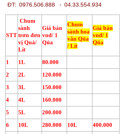
ĐT: 0976.506.888
-
04.33.554.934
Chum
Chum
sành
Giá bán
Giá bán
sành
hoa
STT
trơn đơn
vnđ/ 1
vnđ/ 1
văn Qủa
vị Quả/
Qủa
Qủa
/ Lít
Lít
1
1L
80.000
2
2L
120.000
3
3L
150.000
4
4L
160.000
5
5L
200.000
6
10L
280.000
10L
400.000