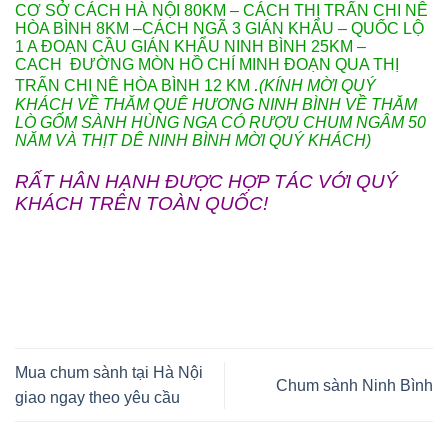
CƠ SỞ CÁCH HÀ NỘI 80KM – CÁCH THỊ TRẤN CHI NÊ
HÒA BÌNH 8KM –CÁCH NGÃ 3 GIÁN KHẨU – QUỐC LỘ
1 A ĐOẠN CẦU GIÁN KHẨU NINH BÌNH 25KM –
CACH ĐƯỜNG MÒN HỒ CHÍ MINH ĐOẠN QUA THỊ
.
TRẤN CHI NÊ HÒA BÌNH 12 KM
(KÍNH MỜI QUÝ
KHÁCH VỀ THĂM QUÊ HƯƠNG NINH BÌNH VỀ THĂM
LÒ GỐM SÀNH HÙNG NGA CÓ RƯỢU CHUM NGÂM 50
NĂM VÀ THỊT DÊ NINH BÌNH MỜI QUÝ KHÁCH)
RẤT HÂN HẠNH ĐƯỢC HỢP TÁC VỚI QUÝ
KHÁCH TRÊN TOÀN QUỐC!
Mua chum sành tại Hà Nội
Chum sành Ninh Bình
giao ngay theo yêu cầu