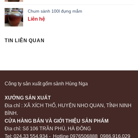
Chum sành 100l đựng mắm
Liên hệ
TIN LIÊN QUAN
Công ty sản xuất gốm sành Hùng Nga
XƯỞNG SẢN XUẤT
Địa chỉ : XÃ XÍCH THỔ, HUYỆN NHO QUAN, TỈNH NINH
BÌNH.
CỬA HÀNG BÁN VÀ GIỚI THIỆU SẢN PHẨM
Địa chỉ: Số 106 TRẦN PHÚ, HÀ ĐÔNG
Tel: 024.33 554.934 - Hotline 0976506888 0986.916.029