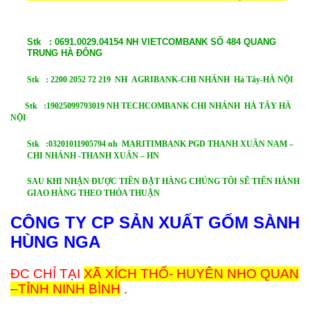
Stk : 0691.0029.04154 NH VIETCOMBANK SỐ 484 QUANG
TRUNG HÀ ĐÔNG
Stk : 2200 2052 72 219 NH AGRIBANK-CHI NHÁNH Hà Tây-HÀ NỘI
Stk :19025099793019 NH TECHCOMBANK CHI NHÁNH HÀ TÂY HÀ
NỘI
Stk :03201011905794 nh MARITIMBANK PGD THANH XUÂN NAM –
CHI NHÁNH -THANH XUÂN – HN
SAU KHI NHẬN ĐƯỢC TIỀN ĐẶT HÀNG CHÚNG TÔI SẼ TIẾN HÀNH
GIAO HÀNG THEO THỎA THUẬN
CÔNG TY CP SẢN XUẤT
GỐM SÀNH
HÙNG NGA
ĐC CHỈ TẠI
XÃ XÍCH THỔ- HUYÊN NHO QUAN
–TỈNH NINH BÌNH
.