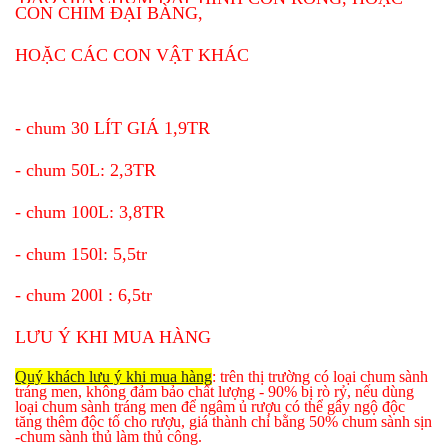
CON CHIM ĐẠI BÀNG,
HOẶC CÁC CON VẬT KHÁC
- chum 30 LÍT GIÁ 1,9TR
- chum 50L: 2,3TR
- chum 100L: 3,8TR
- chum 150l: 5,5tr
- chum 200l : 6,5tr
LƯU Ý KHI MUA HÀNG
Quý khách lưu ý khi mua hàng
: trên thị trường có loại chum sành
tráng men, không đảm bảo chất lượng - 90% bị rò rỷ, nếu dùng
loại chum sành tráng men để ngâm ủ rượu có thể gây ngộ độc
tăng thêm độc tố cho rượu, giá thành chỉ bằng 50% chum sành sịn
-chum sành thủ làm thủ công.