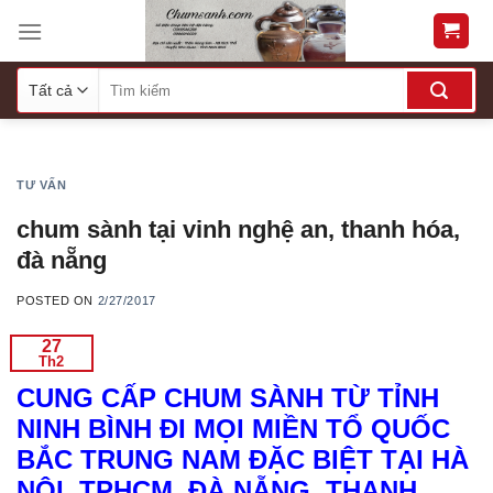
Skip
to
content
TƯ VẤN
chum sành tại vinh nghệ an, thanh hóa,
đà nẵng
POSTED ON
2/27/2017
27
Th2
CUNG CẤP CHUM SÀNH TỪ TỈNH
NINH BÌNH ĐI MỌI MIỀN TỔ QUỐC
BẮC TRUNG NAM ĐẶC BIỆT TẠI HÀ
NỘI, TPHCM, ĐÀ NẴNG, THANH