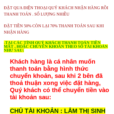
ĐẶT QUA ĐIỆN THOẠI QUÝ KHÁCH NHẬN HÀNG RỒI
THANH TOÁN . SỐ LƯỢNG NHIỀU
ĐẶT TIỀN 50% CÒN LẠI 70% THANH TOÁN SAU KHI
NHẬN HÀNG
-TẠI CÁC TỈNH QUÝ KHÁCH THANH TOÁN TIỀN
MẶT , HOẶC CHUYỂN KHOẢN THEO SỐ TÀI KHOẢN
NHƯ SAU:
Khách hàng là cá nhân muốn
thanh toán bằng hình thức
chuyển khoản, sau khi 2 bên đã
thoả thuận xong việc đặt hàng,
Quý khách có thể chuyển tiền vào
tài khoản sau:
CHỦ TÀI KHOẢN : LÂM THỊ SINH