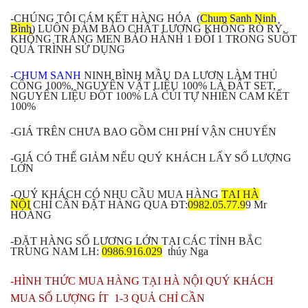
-CHÚNG TÔI CÁM KẾT HÀNG HÓA (
Chum Sanh Ninh
Bình
) LUÔN ĐẢM BẢO CHẤT LƯỢNG KHÔNG RÒ RỶ,
KHÔNG TRÁNG MEN BẢO HÀNH 1 ĐỔI 1 TRONG SUỐT
QUÁ TRÌNH SỬ DỤNG
-
CHUM SANH
NINH BÌNH MẦU DA LƯƠN LÀM THỦ
CÔNG 100%, NGUYÊN VẬT LIỆU 100% LÀ ĐẤT SET,
NGUYÊN LIỆU ĐỐT 100% LÀ CỦI TỰ NHIÊN CAM KẾT
100%
-GIÁ TRÊN CHƯA BAO GỒM CHI PHÍ VẬN CHUYỂN
-GIÁ CÓ THỂ GIẢM NẾU QUÝ KHÁCH LẤY SỐ LƯỢNG
LỚN
-QUÝ KHÁCH CÓ NHU CẦU MUA HÀNG
TẠI HÀ
NỘI
CHỈ CẦN ĐẶT HÀNG QUA ĐT:
0982.05.77.9
9 Mr
HOÀNG
-ĐẶT HÀNG SỐ LƯỢNG LỚN TẠI CÁC TỈNH BẮC
TRUNG NAM LH:
0986.916.029
thúy Nga
-HÌNH THỨC MUA HÀNG TẠI HÀ NỘI QUÝ KHÁCH
MUA SỐ LƯỢNG ÍT 1-3 QUẢ CHỈ CẦN