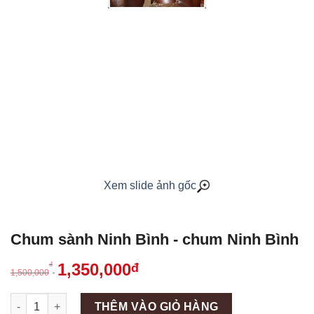
Xem slide ảnh gốc
Chum sành Ninh Bình - chum Ninh Bình
1,350,000
đ
đ
1,500,000
Máy làm đá viên Scotsman NW458AS số lượng
THÊM VÀO GIỎ HÀNG