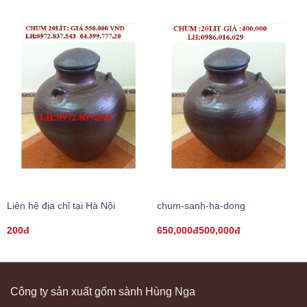
Liên hệ địa chỉ tại Hà Nội
chum-sanh-ha-dong
200đ
650,000đ500,000đ
Công ty sản xuất gốm sành Hùng Nga