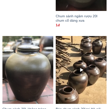
Chum sành ngâm rượu 20l
chum cổ dáng xưa
1đ