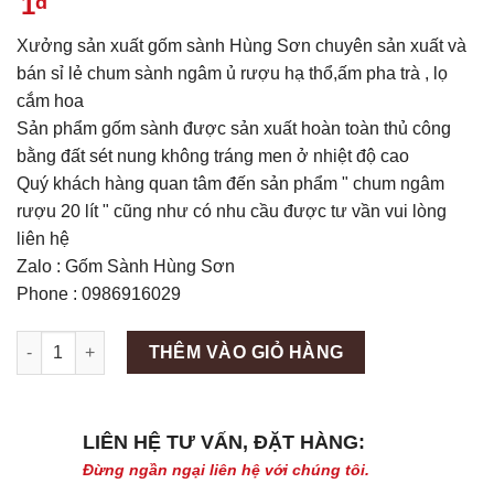
1
đ
Xưởng sản xuất gốm sành Hùng Sơn chuyên sản xuất và
bán sỉ lẻ chum sành ngâm ủ rượu hạ thổ,ấm pha trà , lọ
cắm hoa
Sản phẩm gốm sành được sản xuất hoàn toàn thủ công
bằng đất sét nung không tráng men ở nhiệt độ cao
Quý khách hàng quan tâm đến sản phẩm " chum ngâm
rượu 20 lít " cũng như có nhu cầu được tư vần vui lòng
liên hệ
Zalo : Gốm Sành Hùng Sơn
Phone : 0986916029
Máy làm đá viên Scotsman NW458AS số lượng
THÊM VÀO GIỎ HÀNG
LIÊN HỆ TƯ VẤN, ĐẶT HÀNG:
Đừng ngần ngại liên hệ với chúng tôi.