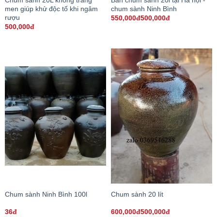
Bán chum sành 20l tại Hà nội -
Chum sành 20L không tráng
chum sành Ninh Bình
men giúp khử độc tố khi ngâm
rượu
550,000đ500,000đ
500,000đ
Chum sành Ninh Bình 100l
Chum sành 20 lít
36đ
600,000đ500,000đ