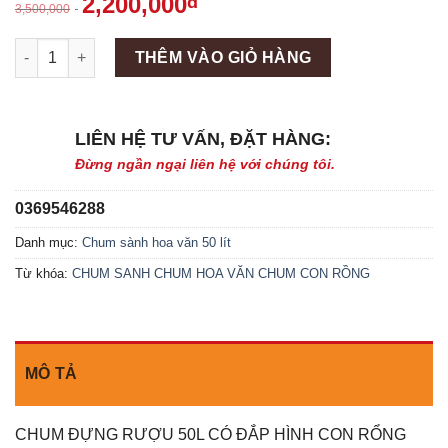
2,200,000
đ
3,500,000
Máy làm đá viên Scotsman NW458AS số lượng
THÊM VÀO GIỎ HÀNG
LIÊN HỆ TƯ VẤN, ĐẶT HÀNG:
Đừng ngần ngại liên hệ với chúng tôi.
0369546288
Danh mục:
Chum sành hoa văn 50 lít
Từ khóa:
CHUM SANH
CHUM HOA VĂN
CHUM CON RỒNG
MÔ TẢ
CHUM ĐỰNG RƯỢU 50L CÓ ĐẮP HÌNH CON RỔNG