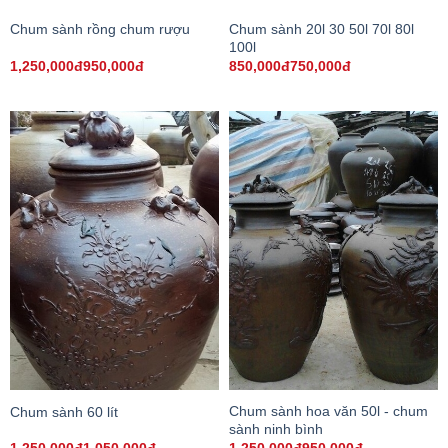
Chum sành 20l 30 50l 70l 80l
Chum sành rồng chum rượu
100l
1,250,000đ950,000đ
850,000đ750,000đ
Chum sành hoa văn 50l - chum
Chum sành 60 lít
sành ninh bình