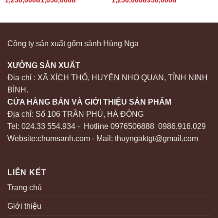
1,250,000đ1,050,000đ
1,250,000đ950,000đ
Công ty sản xuất gốm sành Hùng Nga
XƯỞNG SẢN XUẤT
Địa chỉ : XÃ XÍCH THỔ, HUYỆN NHO QUAN, TỈNH NINH
BÌNH.
CỬA HÀNG BÁN VÀ GIỚI THIỆU SẢN PHẨM
Địa chỉ: Số 106 TRẦN PHÚ, HÀ ĐÔNG
Tel: 024.33 554.934 - Hotline 0976506888 0986.916.029
Website:chumsanh.com - Mail: thuyngaktgt@gmail.com
LIÊN KẾT
Trang chủ
Giới thiệu