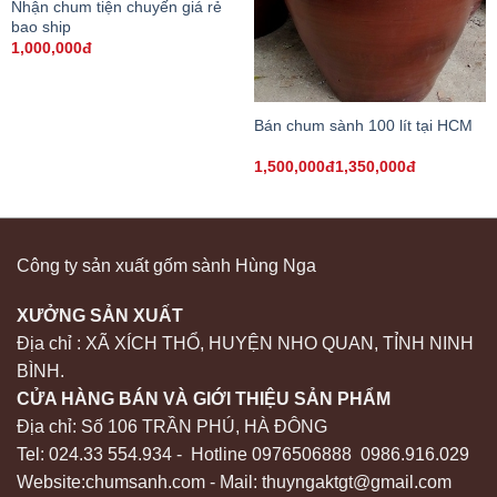
Nhận chum tiện chuyến giá rẻ
bao ship
1,000,000đ
Bán chum sành 100 lít tại HCM
1,500,000đ1,350,000đ
Công ty sản xuất gốm sành Hùng Nga
XƯỞNG SẢN XUẤT
Địa chỉ : XÃ XÍCH THỔ, HUYỆN NHO QUAN, TỈNH NINH
BÌNH.
CỬA HÀNG BÁN VÀ GIỚI THIỆU SẢN PHẨM
Địa chỉ: Số 106 TRẦN PHÚ, HÀ ĐÔNG
Tel: 024.33 554.934 - Hotline 0976506888 0986.916.029
Website:chumsanh.com - Mail: thuyngaktgt@gmail.com