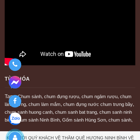
TỪ KHÓA
Tags:
Chum sành
,
chum đựng rượu
,
chum ngâm rượu
,
chum
làm tương
,
chum làm mắm
,
chum đựng nước chum trưng bầy
,
chum sanh huong canh
,
chum sanh bat trang
,
chum sanh ninh
binh
,
chum sành Ninh Bình
,
Gốm sành Hùng Sơn
,
chum sành
,
KÍNH MỜI QUÝ KHÁCH VỀ THĂM QUÊ HƯƠNG NINH BÌNH VỀ