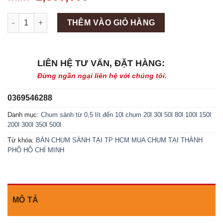
Máy làm đá viên Scotsman NW458AS số lượng
THÊM VÀO GIỎ HÀNG
LIÊN HỆ TƯ VẤN, ĐẶT HÀNG:
Đừng ngần ngại liên hệ với chúng tôi.
0369546288
Danh mục:
Chum sành từ 0,5 lít đến 10l chum 20l 30l 50l 80l 100l 150l
200l 300l 350l 500l
Từ khóa:
BÁN CHUM SÀNH TẠI TP HCM
MUA CHUM TẠI THÀNH
PHỐ HỒ CHÍ MINH
MÔ TẢ